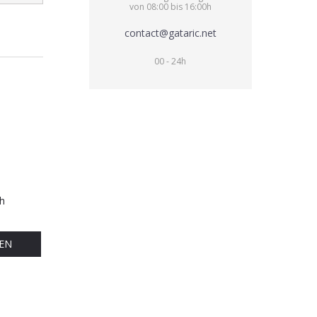
von 08:00 bis 16:00h
contact@gataric.net
00 - 24h
h
EN