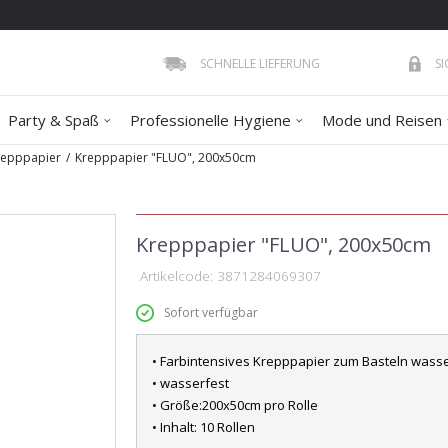
SCHNELLE LIEFERUNG
S
Party & Spaß
Professionelle Hygiene
Mode und Reisen
repppapier
Krepppapier "FLUO", 200x50cm
Krepppapier "FLUO", 200x50cm
Artikelcode:
3871284069307
Sofort verfügbar
• Farbintensives Krepppapier zum Basteln wasse
• wasserfest
• Größe:200x50cm pro Rolle
• Inhalt: 10 Rollen