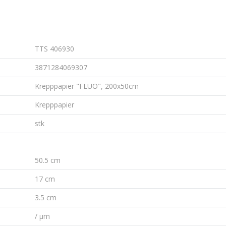
TTS 406930
3871284069307
Krepppapier "FLUO", 200x50cm
Krepppapier
stk
50.5 cm
17 cm
3.5 cm
/ µm