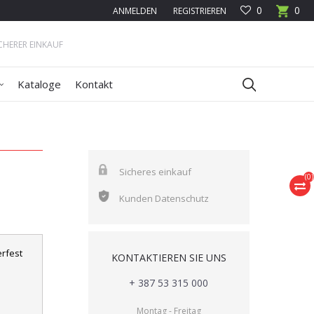
0
0
ANMELDEN
REGISTRIEREN
ICHERER EINKAUF
Kataloge
Kontakt
Sicheres einkauf
(
0
)
Kunden Datenschutz
rfest
KONTAKTIEREN SIE UNS
+ 387 53 315 000
Montag - Freitag