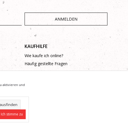
ANMELDEN
KAUFHILFE
Wie kaufe ich online?
Häufig gestellte Fragen
u aktivieren und
ausfinden
arantieren, dass alle Informationen vollständig und fehlerfrei sind.
n, indem Sie diese Nummern anrufen : +387 53 315 043, +387 53 315 000
Ich stimme zu