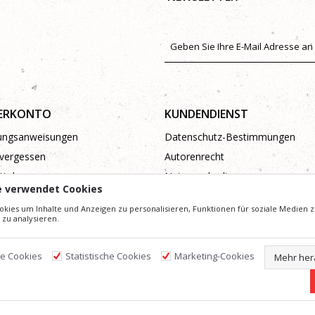
ERKONTO
KUNDENDIENST
rungsanweisungen
Datenschutz-Bestimmungen
vergessen
Autorenrecht
tel
Nutzungsbedingungen
e verwendet Cookies
Beschwerden
kies um Inhalte und Anzeigen zu personalisieren, Funktionen für soziale Medien z
zu analysieren.
he Cookies
Statistische Cookies
Marketing-Cookies
Mehr her
ldern und Preise präzise und Profesionell wie möglich zu gestalten. Wir können jedoch nicht g
und bedeuten nicht, dass sie jederzeit verfügbar sind. Sie können die Verfügbarkeit überprüfe
©2026
www.gataric.net
, Erstellung
NB SOFT
. Alle Rechte vorbehalten.