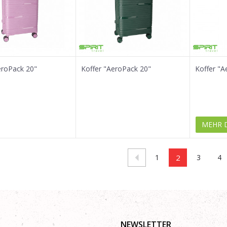
eroPack 20"
Koffer "AeroPack 20"
Koffer "A
MEHR 
1
2
3
4
NEWSLETTER