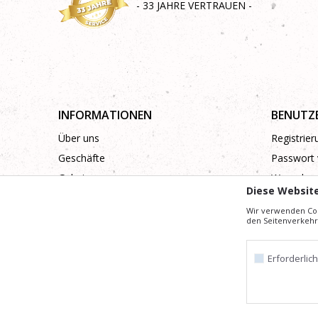
- 33 JAHRE VERTRAUEN -
INFORMATIONEN
BENUTZ
Über uns
Registrie
Geschäfte
Passwort 
Galerie
Wunschzet
Diese Websit
Zusammenarbeit
Wir verwenden Coo
Kontakt
den Seitenverkehr 
Erforderlic
Mühe,
Wir geben uns
die Beschreibung von Produkten, Anzeige von Bi
Alle auf der Website angezeigten Artikel sind Teil unseres Angebots 