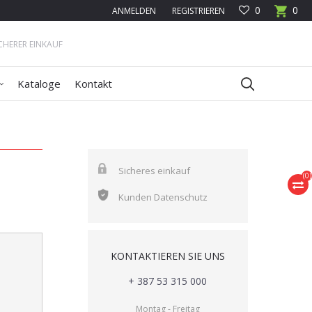
0
0
ANMELDEN
REGISTRIEREN
ICHERER EINKAUF
Kataloge
Kontakt
Sicheres einkauf
(
0
)
Kunden Datenschutz
KONTAKTIEREN SIE UNS
+ 387 53 315 000
Montag - Freitag