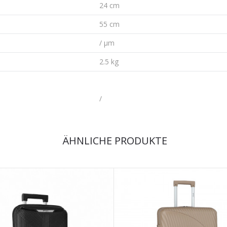
24 cm
55 cm
/ µm
2.5 kg
/
ÄHNLICHE PRODUKTE