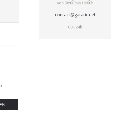
von 08:00 bis 16:00h
contact@gataric.net
00 - 24h
h
EN