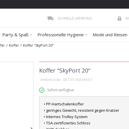
SCHNELLE LIEFERUNG
S
Party & Spaß
Professionelle Hygiene
Mode und Reisen
fer
Koffer
Koffer "SkyPort 20"
Koffer "SkyPort 20"
Artikelcode:
3873516004667
Sofort verfügbar
• PP-Hartschalenkoffer
• geringes Gewicht, resistent gegen Kratzer
• Internes Trolley-System
• TSA-zertifiziertes Schloss