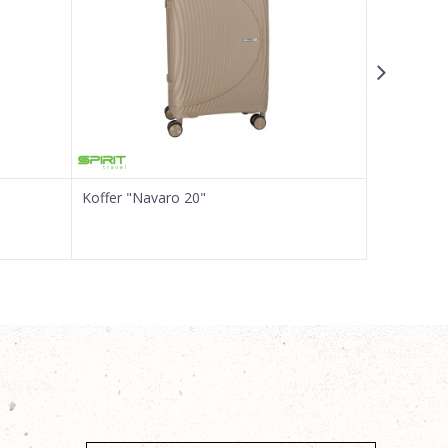
Koffer "Navaro 20"
Koffer "Be