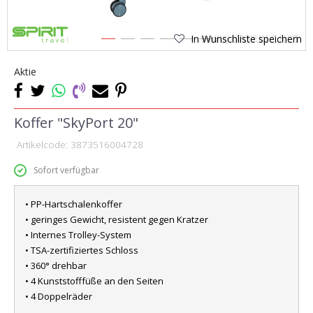
In Wunschliste speichern
1
2
3
4
5
6
Aktie
Koffer "SkyPort 20"
Artikelcode:
3873516004728
Sofort verfügbar
• PP-Hartschalenkoffer
• geringes Gewicht, resistent gegen Kratzer
• Internes Trolley-System
• TSA-zertifiziertes Schloss
• 360° drehbar
• 4 Kunststofffüße an den Seiten
• 4 Doppelräder