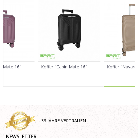
Vorname/ Nick
E-Mail
Nachricht
in Mate 16"
Koffer "Cabin Mate 16"
Koffer "Navaro
MEHR 
SENDEN
- 33 JAHRE VERTRAUEN -
NEWSLETTER