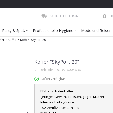
SCHNELLE LIEFERUNG
S
Party & Spaß
Professionelle Hygiene
Mode und Reisen
fer
Koffer
Koffer "SkyPort 20"
Koffer "SkyPort 20"
Artikelcode:
3873516004636
Sofort verfügbar
• PP-Hartschalenkoffer
• geringes Gewicht, resistent gegen Kratzer
• Internes Trolley-System
• TSA-zertifiziertes Schloss