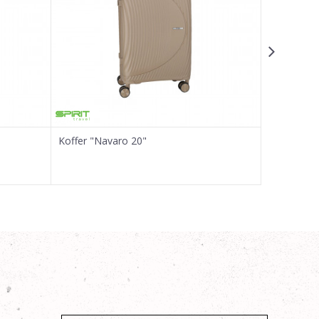
Koffer "Navaro 20"
Koffer "Be