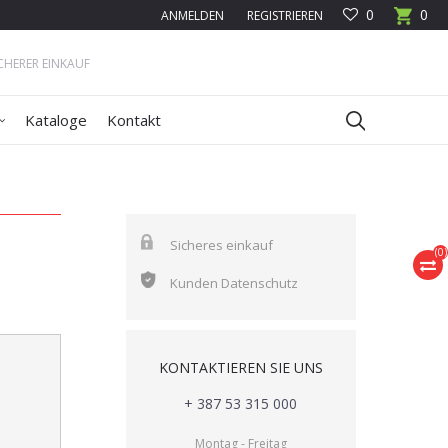
0
0
ANMELDEN
REGISTRIEREN
ICHERER EINKAUF
Kataloge
Kontakt
Sicheres einkauf
(
0
)
Kunden Datenschutz
KONTAKTIEREN SIE UNS
+ 387 53 315 000
Montag - Freitag