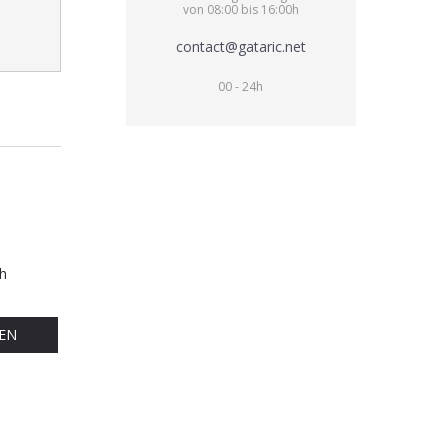
von 08:00 bis 16:00h
contact@gataric.net
00 - 24h
h
EN