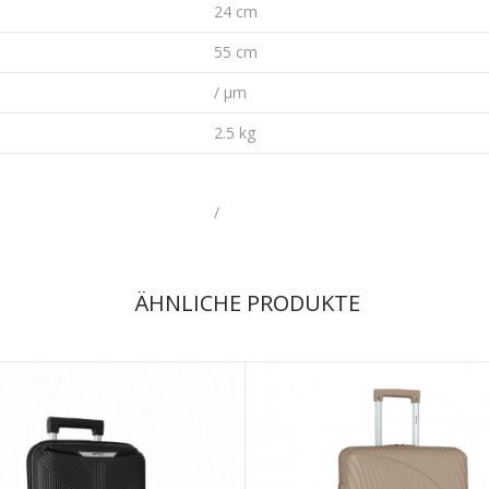
24 cm
55 cm
/ µm
2.5 kg
/
ÄHNLICHE PRODUKTE