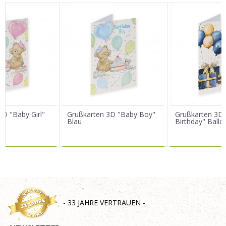
Vorname/ Nick
E-Mail
Nachricht
3D "Baby Girl"
Grußkarten 3D "Baby Boy"
Grußkarten 3D 
Blau
Birthday" Ballo
R DAZU
MEHR DAZU
MEHR 
SENDEN
- 33 JAHRE VERTRAUEN -