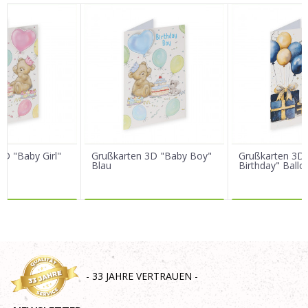
Vorname/ Nick
E-Mail
Nachricht
3D "Baby Girl"
Grußkarten 3D "Baby Boy"
Grußkarten 3D 
Blau
Birthday" Ballo
R DAZU
MEHR DAZU
MEHR 
SENDEN
- 33 JAHRE VERTRAUEN -