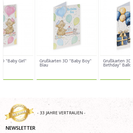
Vorname/ Nick
E-Mail
Nachricht
3D "Baby Girl"
Grußkarten 3D "Baby Boy"
Grußkarten 3D 
Blau
Birthday" Ballo
R DAZU
MEHR DAZU
MEHR 
SENDEN
- 33 JAHRE VERTRAUEN -
NEWSLETTER