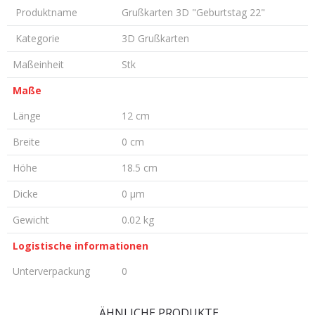
Produktname
Grußkarten 3D "Geburtstag 22"
Kategorie
3D Grußkarten
Maßeinheit
Stk
Maße
Länge
12 cm
Breite
0 cm
Höhe
18.5 cm
Dicke
0 µm
Gewicht
0.02 kg
Logistische informationen
Unterverpackung
0
KOMMENTAR HINTERLASSEN
ÄHNLICHE PRODUKTE