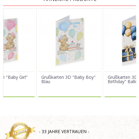
Vorname/ Nick
E-Mail
Nachricht
3D "Baby Girl"
Grußkarten 3D "Baby Boy"
Grußkarten 3D 
Blau
Birthday" Ballo
R DAZU
MEHR DAZU
MEHR 
SENDEN
- 33 JAHRE VERTRAUEN -