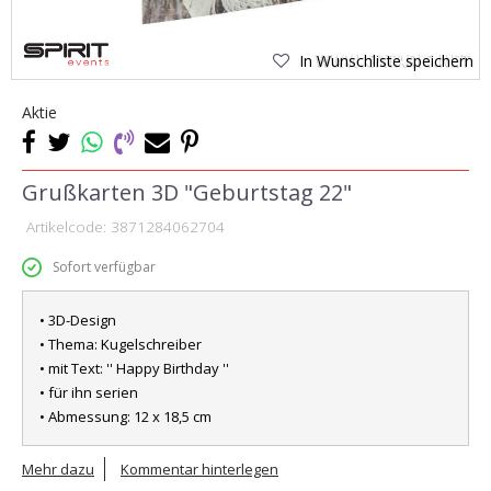
In Wunschliste speichern
Aktie
Grußkarten 3D "Geburtstag 22"
Artikelcode:
3871284062704
Sofort verfügbar
• 3D-Design
• Thema: Kugelschreiber
• mit Text: '' Happy Birthday ''
• für ihn serien
• Abmessung: 12 x 18,5 cm
Mehr dazu
Kommentar hinterlegen