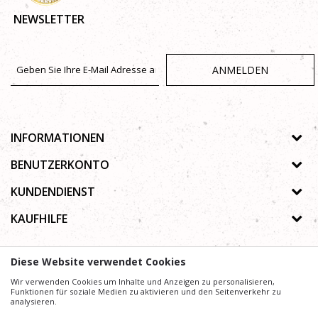
NEWSLETTER
ANMELDEN
INFORMATIONEN
Über uns
BENUTZERKONTO
Geschäfte
Registrierungsanweisungen
KUNDENDIENST
Galerie
Passwort vergessen
Datenschutz-Bestimmungen
KAUFHILFE
Zusammenarbeit
Wunschzettel
Autorenrecht
Kontakt
Wie kaufe ich online?
Nutzungsbedingungen
Diese Website verwendet Cookies
Häufig gestellte Fragen
Beschwerden
Mühe,
Wir verwenden Cookies um Inhalte und Anzeigen zu personalisieren,
Wir geben uns
die Beschreibung von Produkten, Anzeige von Bildern und
Preise präzise und Profesionell wie möglich zu gestalten. Wir können jedoch nicht
Funktionen für soziale Medien zu aktivieren und den Seitenverkehr zu
garantieren, dass alle Informationen vollständig und fehlerfrei sind.
analysieren.
Alle auf der Website angezeigten Artikel sind Teil unseres Angebots und bedeuten nicht, dass