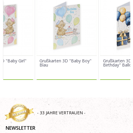
Vorname/ Nick
E-Mail
Nachricht
3D "Baby Girl"
Grußkarten 3D "Baby Boy"
Grußkarten 3D 
Blau
Birthday" Ballo
R DAZU
MEHR DAZU
MEHR 
SENDEN
- 33 JAHRE VERTRAUEN -
NEWSLETTER