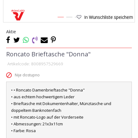
In Wunschliste speichern
1
2
3
Aktie
Roncato Brieftasche "Donna"
Artikelcode:
8008957529669
Nije dostupno
• • Roncato Damenbrieftasche "Donna"
• aus echtem hochwertigem Leder
• Brieftasche mit Dokumentenhalter, Münztasche und
doppeltem Banknotenfach
• mit Roncato-Logo auf der Vorderseite
• Abmessungen: 21x3x11cm
• Farbe: Rosa