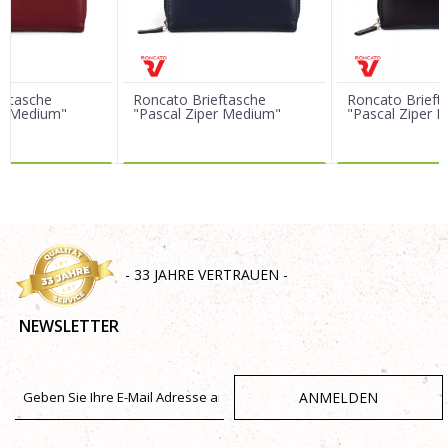
Nachricht
eftasche
Roncato Brieftasche
Roncato Brieft
er Medium"
"Pascal Ziper Medium"
"Pascal Ziper 
R DAZU
MEHR DAZU
MEHR 
SENDEN
- 33 JAHRE VERTRAUEN -
NEWSLETTER
ANMELDEN