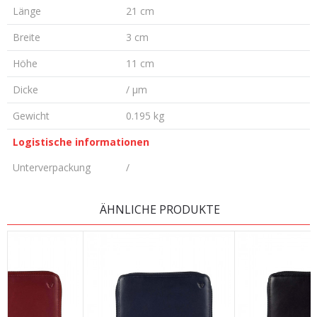
Länge
21 cm
Breite
3 cm
Höhe
11 cm
Dicke
/ µm
Gewicht
0.195 kg
Logistische informationen
Unterverpackung
/
KOMMENTAR HINTERLASSEN
ÄHNLICHE PRODUKTE
Vorname/ Nick
E-Mail