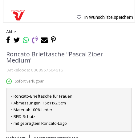
In Wunschliste speichern
1
2
Aktie
Roncato Brieftasche "Pascal Ziper
Medium"
Artikelcode:
8008957564615
Sofort verfügbar
• Roncato-Brieftasche für Frauen
• Abmessungen: 15x11x2.5cm
• Material: 100% Leder
• RFID-Schutz
• mit geprägtem Roncato-Logo