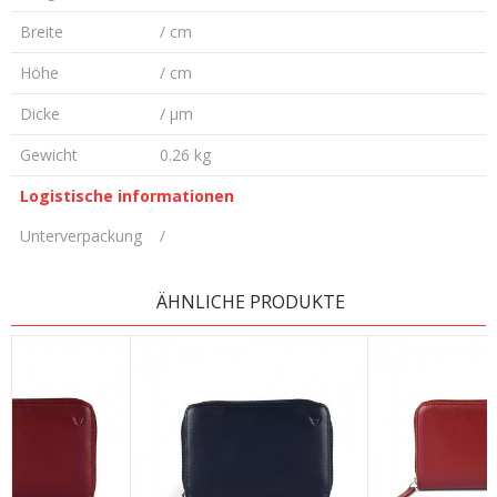
Breite
/ cm
Höhe
/ cm
Dicke
/ µm
Gewicht
0.26 kg
Logistische informationen
Unterverpackung
/
KOMMENTAR HINTERLASSEN
ÄHNLICHE PRODUKTE
Vorname/ Nick
E-Mail