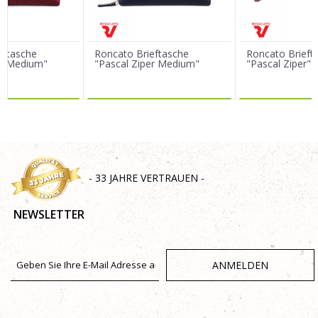
Nachricht
eftasche
Roncato Brieftasche
Roncato Brieft
er Medium"
"Pascal Ziper Medium"
"Pascal Ziper"
R DAZU
MEHR DAZU
MEHR 
SENDEN
- 33 JAHRE VERTRAUEN -
NEWSLETTER
ANMELDEN