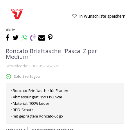
In Wunschliste speichern
1
2
Aktie
Roncato Brieftasche "Pascal Ziper
Medium"
Artikelcode:
8008957564639
Sofort verfügbar
• Roncato-Brieftasche für Frauen
• Abmessungen: 15x11x2.5cm
• Material: 100% Leder
• RFID-Schutz
• mit geprägtem Roncato-Logo