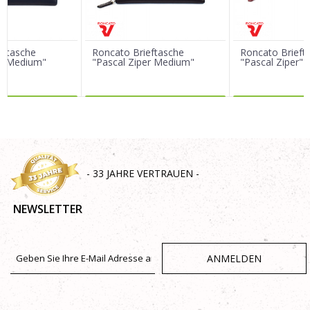
Nachricht
eftasche
Roncato Brieftasche
Roncato Brieft
er Medium"
"Pascal Ziper Medium"
"Pascal Ziper"
R DAZU
MEHR DAZU
MEHR 
SENDEN
- 33 JAHRE VERTRAUEN -
NEWSLETTER
ANMELDEN