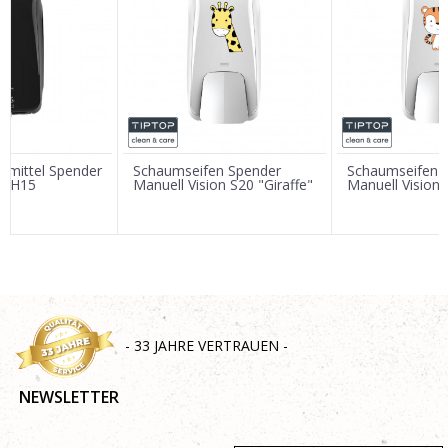
E-Mail
Nachricht
nsmittel Spender
Schaumseifen Spender
Schaumseifen 
on H15
Manuell Vision S20 "Giraffe"
Manuell Vision 
SENDEN
- 33 JAHRE VERTRAUEN -
NEWSLETTER