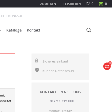
0
0
ANMELDEN
REGISTRIEREN
ICHERER EINKAUF
Kataloge
Kontakt
Sicheres einkauf
(
0
)
Kunden Datenschutz
KONTAKTIEREN SIE UNS
mit
apazität
+ 387 53 315 000
Montag - Freitag
 •