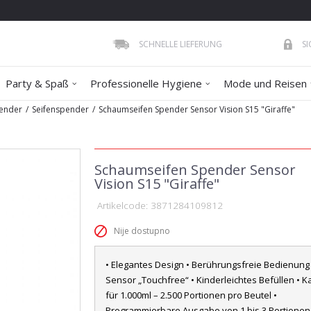
SCHNELLE LIEFERUNG
S
Party & Spaß
Professionelle Hygiene
Mode und Reisen
ender
Seifenspender
Schaumseifen Spender Sensor Vision S15 "Giraffe"
Schaumseifen Spender Sensor
Vision S15 "Giraffe"
Artikelcode:
3871284109812
Nije dostupno
• Elegantes Design • Berührungsfreie Bedienung 
Sensor „Touchfree“ • Kinderleichtes Befüllen • K
für 1.000ml – 2.500 Portionen pro Beutel •
Programmierbare Ausgabe von 1 bis 3 Portionen