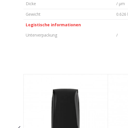
Dicke
/ µm
Gewicht
0.626 
Logistische informationen
Unterverpackung
/
KOMMENTAR HINTERLASSEN
Vorname/ Nick
E-Mail
Nachricht