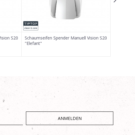
ision S20
Schaumseifen Spender Manuell Vision S20
Schaumseif
"Elefant"
"Tiger"
ANMELDEN