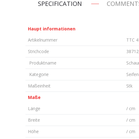
SPECIFICATION
COMMENT
Haupt informationen
Artikelnummer
TTC 4
Strichcode
38712
Produktname
Schaum
Kategorie
Seife
Maßeinheit
Stk
Maße
Länge
/ cm
Breite
/ cm
Höhe
/ cm