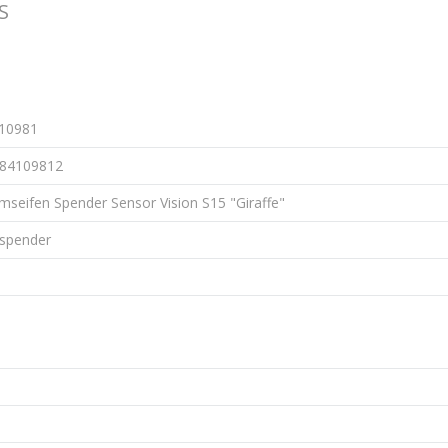
S
10981
84109812
seifen Spender Sensor Vision S15 "Giraffe"
nspender