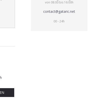
von 08:00 bis 16:00h
contact@gataric.net
00 - 24h
h
EN