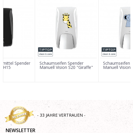
Vorname/ Nick
E-Mail
Nachricht
nsmittel Spender
Schaumseifen Spender
Schaumseifen 
on H15
Manuell Vision S20 "Giraffe"
Manuell Vision 
SENDEN
- 33 JAHRE VERTRAUEN -
NEWSLETTER