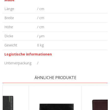
Länge
/ cm
Breite
/ cm
Höhe
/ cm
Dicke
/ µm
Gewicht
0 kg
Logistische informationen
Unterverpackung
/
KOMMENTAR HINTERLASSEN
ÄHNLICHE PRODUKTE
Vorname/ Nick
E-Mail