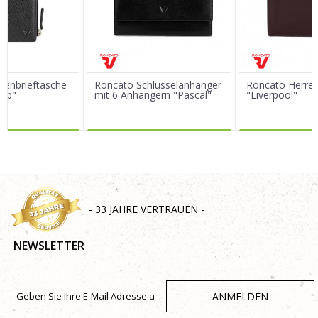
Nachricht
renbrieftasche
Roncato Schlüsselanhänger
Roncato Herren
ipp"
mit 6 Anhängern "Pascal"
"Liverpool"
R DAZU
MEHR DAZU
MEHR 
SENDEN
- 33 JAHRE VERTRAUEN -
NEWSLETTER
ANMELDEN