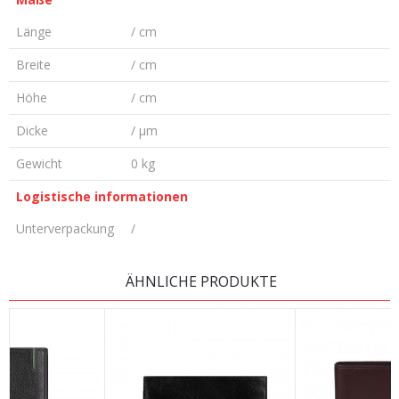
Länge
/ cm
Breite
/ cm
Höhe
/ cm
Dicke
/ µm
Gewicht
0 kg
Logistische informationen
Unterverpackung
/
KOMMENTAR HINTERLASSEN
ÄHNLICHE PRODUKTE
Vorname/ Nick
E-Mail