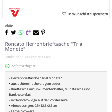
In Wunschliste speichern
1
2
3
4
Aktie
Roncato Herrenbrieftasche "Trial
Monete"
Artikelcode:
8008957611180
Sofort verfügbar
• Herrenbrieftasche "Trial Monete"
• aus echtem hochwertigem Leder
• Brieftasche mit Dokumentenhalter, Münztasche und
Banknotenfach
• mit Roncato-Logo auf der Vorderseite
• Abmessungen: 9.5x12.5x2.5cm
• Farbe: Schwarz