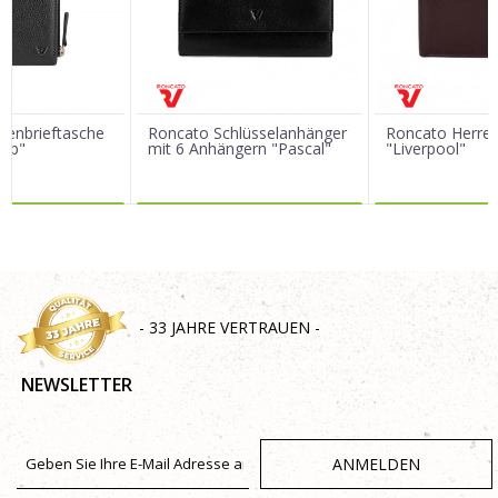
Nachricht
renbrieftasche
Roncato Schlüsselanhänger
Roncato Herren
ipp"
mit 6 Anhängern "Pascal"
"Liverpool"
R DAZU
MEHR DAZU
MEHR 
SENDEN
- 33 JAHRE VERTRAUEN -
NEWSLETTER
ANMELDEN