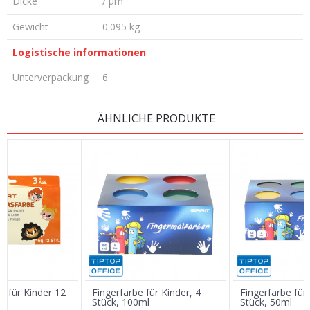
Dicke
/ µm
Gewicht
0.095 kg
Logistische informationen
Unterverpackung
6
KOMMENTAR HINTERLASSEN
ÄHNLICHE PRODUKTE
Vorname/ Nick
E-Mail
Nachricht
e für Kinder 12
Fingerfarbe für Kinder, 4
Fingerfarbe für 
Stück, 100ml
Stück, 50ml