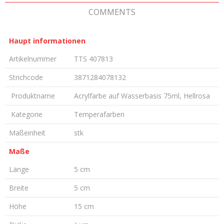
COMMENTS
Haupt informationen
Artikelnummer
TTS 407813
Strichcode
3871284078132
Produktname
Acrylfarbe auf Wasserbasis 75ml, Hellrosa
Kategorie
Temperafarben
Maßeinheit
stk
Maße
Länge
5 cm
Breite
5 cm
Höhe
15 cm