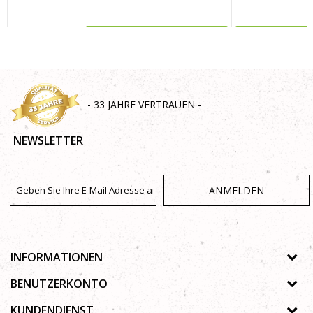
MEHR DAZU
MEHR 
SENDEN
- 33 JAHRE VERTRAUEN -
NEWSLETTER
ANMELDEN
INFORMATIONEN
Über uns
BENUTZERKONTO
Geschäfte
Registrierungsanweisungen
KUNDENDIENST