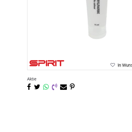
In Wuns
Aktie