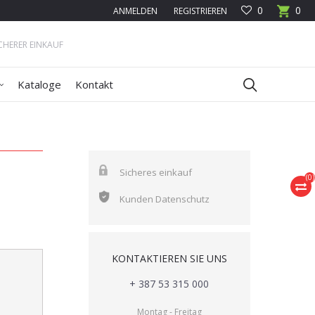
0
0
ANMELDEN
REGISTRIEREN
ICHERER EINKAUF
Kataloge
Kontakt
Sicheres einkauf
(
0
)
Kunden Datenschutz
KONTAKTIEREN SIE UNS
+ 387 53 315 000
Montag - Freitag