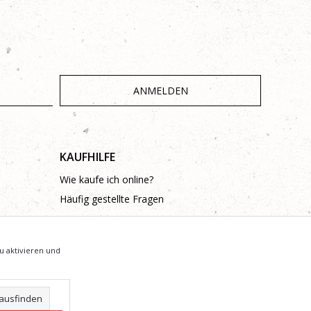
ANMELDEN
KAUFHILFE
Wie kaufe ich online?
Häufig gestellte Fragen
u aktivieren und
ausfinden
arantieren, dass alle Informationen vollständig und fehlerfrei sind.