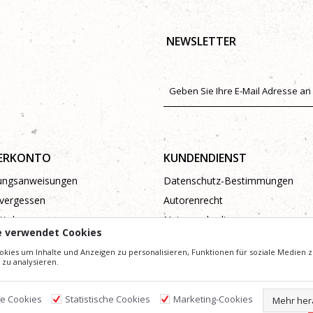
NEWSLETTER
ERKONTO
KUNDENDIENST
rungsanweisungen
Datenschutz-Bestimmungen
vergessen
Autorenrecht
tel
Nutzungsbedingungen
e verwendet Cookies
Beschwerden
kies um Inhalte und Anzeigen zu personalisieren, Funktionen für soziale Medien z
zu analysieren.
he Cookies
Statistische Cookies
Marketing-Cookies
Mehr her
ldern und Preise präzise und Profesionell wie möglich zu gestalten. Wir können jedoch nicht g