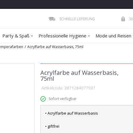
SCHNELLE LIEFERUNG
S
Party & Spaß
Professionelle Hygiene
Mode und Reisen
emperafarben
Acrylfarbe auf Wasserbasis, 75ml
Acrylfarbe auf Wasserbasis,
75ml
Artikelcode:
3871284077937
Sofort verfügbar
• Acrylfarbe auf Wasserbasis
• giftfrei