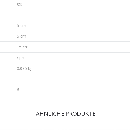
stk
5 cm
5 cm
15 cm
/ µm
0.095 kg
6
ÄHNLICHE PRODUKTE