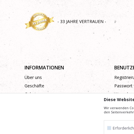
- 33 JAHRE VERTRAUEN -
INFORMATIONEN
BENUTZ
Über uns
Registrie
Geschäfte
Passwort 
Galerie
Wunschzet
Diese Websit
Zusammenarbeit
Wir verwenden Coo
Kontakt
den Seitenverkehr 
Erforderlic
Mühe,
Wir geben uns
die Beschreibung von Produkten, Anzeige von Bi