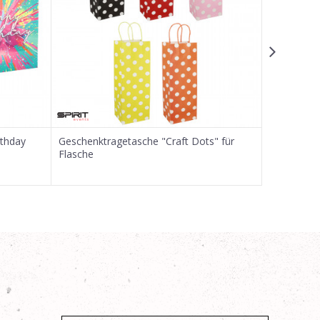
rthday
Geschenktragetasche "Craft Dots" für
Geschenktr
Flasche
Farbig Sort