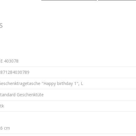
S
SE 403078
3871284030789
eschenktragetasche "Happy birthday 1", L
Standard Geschenktüte
tk
26 cm