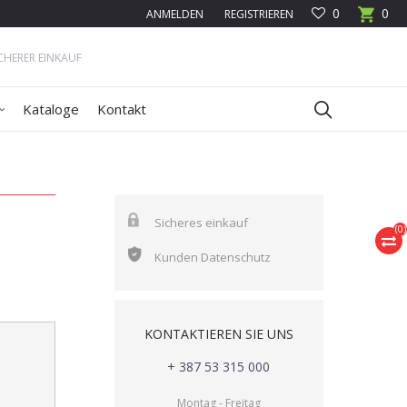
0
0
ANMELDEN
REGISTRIEREN
ICHERER EINKAUF
Kataloge
Kontakt
Sicheres einkauf
(
0
)
Kunden Datenschutz
KONTAKTIEREN SIE UNS
+ 387 53 315 000
Montag - Freitag