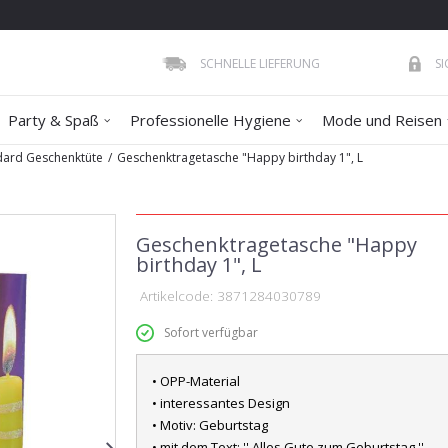
SCHNELLE LIEFERUNG
S
Party & Spaß
Professionelle Hygiene
Mode und Reisen
dard Geschenktüte
Geschenktragetasche "Happy birthday 1", L
Geschenktragetasche "Happy
birthday 1", L
Artikelcode:
3871284030789
Sofort verfügbar
• OPP-Material
• interessantes Design
• Motiv: Geburtstag
• mit dem Text: '' Alles Gute zum Geburtstag ''