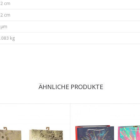
12 cm
32 cm
/ µm
.083 kg
ÄHNLICHE PRODUKTE