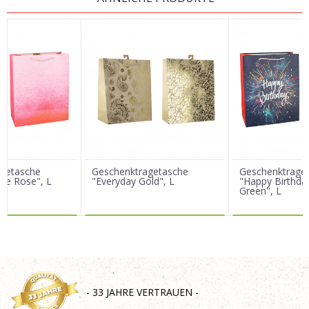
Vorname/ Nick
E-Mail
Nachricht
agetasche
Geschenktragetasche
Geschenktrage
lue Rose", L
"Everyday Gold", L
"Happy Birthda
Green'', L
R DAZU
MEHR DAZU
MEHR 
SENDEN
- 33 JAHRE VERTRAUEN -