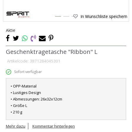
In Wunschliste speichern
1
2
3
Aktie
Geschenktragetasche "Ribbon" L
Artikelcode:
3871284045301
Sofort verfügbar
• OPP-Material
• Lustiges Design
• Abmessungen: 26x32x12cm
• Größe L
• 210 g
Mehr dazu
Kommentar hinterlegen