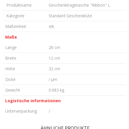
Produktname
Geschenktragetasche "Ribbon" L
Kategorie
Standard Geschenktüte
Maßeinheit
stk
Maße
Länge
26 cm
Breite
12 cm
Höhe
32 cm
Dicke
/ µm
Gewicht
0.083 kg
Logistische informationen
Unterverpackung
/
KOMMENTAR HINTERLASSEN
ÄHNLICHE PRODUKTE