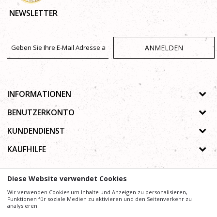
NEWSLETTER
ANMELDEN
INFORMATIONEN
Über uns
BENUTZERKONTO
Geschäfte
Registrierungsanweisungen
KUNDENDIENST
Galerie
Passwort vergessen
Datenschutz-Bestimmungen
KAUFHILFE
Zusammenarbeit
Wunschzettel
Autorenrecht
Kontakt
Wie kaufe ich online?
Nutzungsbedingungen
Diese Website verwendet Cookies
Häufig gestellte Fragen
Beschwerden
Mühe,
Wir verwenden Cookies um Inhalte und Anzeigen zu personalisieren,
Wir geben uns
die Beschreibung von Produkten, Anzeige von Bildern und
Preise präzise und Profesionell wie möglich zu gestalten. Wir können jedoch nicht
Funktionen für soziale Medien zu aktivieren und den Seitenverkehr zu
garantieren, dass alle Informationen vollständig und fehlerfrei sind.
analysieren.
Alle auf der Website angezeigten Artikel sind Teil unseres Angebots und bedeuten nicht, dass