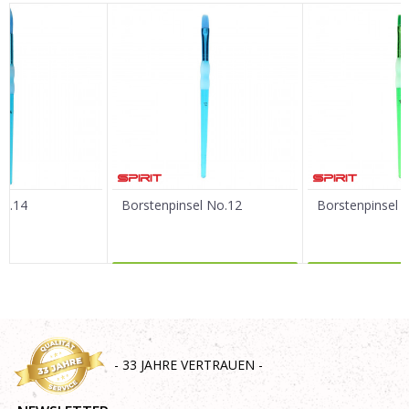
Vorname/ Nick
E-Mail
Nachricht
No.14
Borstenpinsel No.12
Borstenpinsel 
MEHR DAZU
MEHR 
SENDEN
- 33 JAHRE VERTRAUEN -