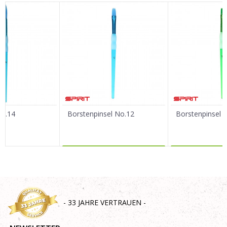
Vorname/ Nick
E-Mail
Nachricht
No.14
Borstenpinsel No.12
Borstenpinsel 
MEHR DAZU
MEHR 
SENDEN
- 33 JAHRE VERTRAUEN -