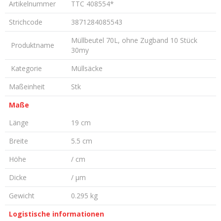
Artikelnummer
TTC 408554*
Strichcode
3871284085543
Müllbeutel 70L, ohne Zugband 10 Stück
Produktname
30my
Kategorie
Müllsäcke
Maßeinheit
Stk
Maße
Länge
19 cm
Breite
5.5 cm
Höhe
/ cm
Dicke
/ µm
Gewicht
0.295 kg
Logistische informationen