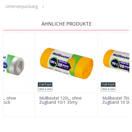
Unterverpackung
/
KOMMENTAR HINTERLASSEN
ÄHNLICHE PRODUKTE
Vorname/ Nick
E-Mail
Nachricht
30L, ohne
Müllbeutel 120L, ohne
Müllbeutel 70L
Stück
Zugband 10/1 35my
Zugband 10 St
SENDEN