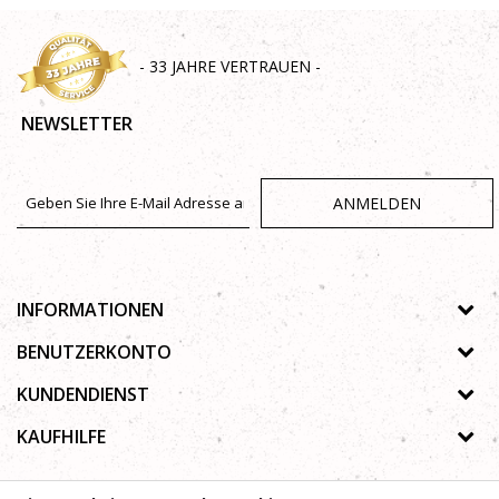
- 33 JAHRE VERTRAUEN -
NEWSLETTER
ANMELDEN
INFORMATIONEN
Über uns
BENUTZERKONTO
Geschäfte
Registrierungsanweisungen
KUNDENDIENST
Galerie
Passwort vergessen
Datenschutz-Bestimmungen
KAUFHILFE
Zusammenarbeit
Wunschzettel
Autorenrecht
Kontakt
Wie kaufe ich online?
Nutzungsbedingungen