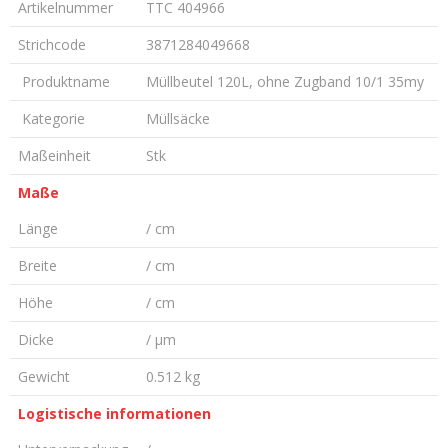
Artikelnummer
TTC 404966
Strichcode
3871284049668
Produktname
Müllbeutel 120L, ohne Zugband 10/1 35my
Kategorie
Müllsäcke
Maßeinheit
Stk
Maße
Länge
/ cm
Breite
/ cm
Höhe
/ cm
Dicke
/ µm
Gewicht
0.512 kg
Logistische informationen