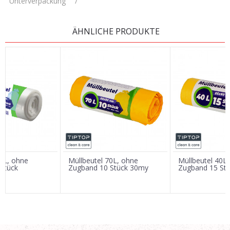
Unterverpackung
/
KOMMENTAR HINTERLASSEN
ÄHNLICHE PRODUKTE
Vorname/ Nick
E-Mail
Nachricht
30L, ohne
Müllbeutel 70L, ohne
Müllbeutel 40L
Stück
Zugband 10 Stück 30my
Zugband 15 St
SENDEN