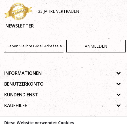
- 33 JAHRE VERTRAUEN -
NEWSLETTER
ANMELDEN
INFORMATIONEN
Über uns
BENUTZERKONTO
Geschäfte
Registrierungsanweisungen
KUNDENDIENST
Galerie
Passwort vergessen
Datenschutz-Bestimmungen
KAUFHILFE
Zusammenarbeit
Wunschzettel
Autorenrecht
Kontakt
Wie kaufe ich online?
Nutzungsbedingungen
Diese Website verwendet Cookies
Häufig gestellte Fragen