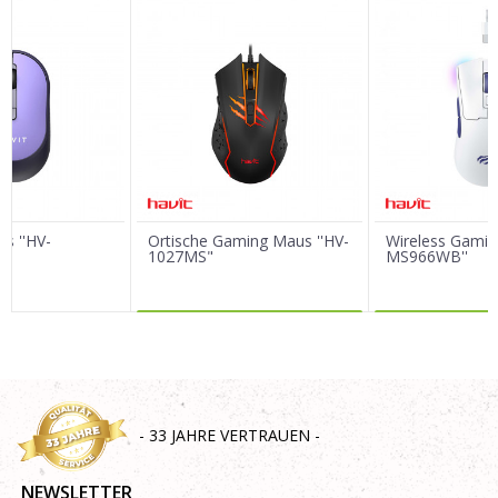
Vorname/ Nick
E-Mail
Nachricht
s ''HV-
Ortische Gaming Maus ''HV-
Wireless Gamin
1027MS"
MS966WB''
MEHR DAZU
MEHR 
SENDEN
- 33 JAHRE VERTRAUEN -
NEWSLETTER