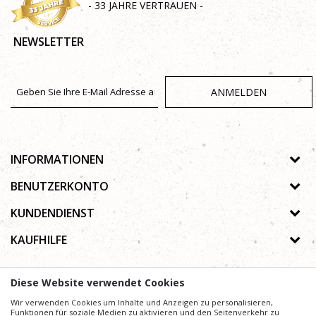
- 33 JAHRE VERTRAUEN -
NEWSLETTER
ANMELDEN
INFORMATIONEN
Über uns
BENUTZERKONTO
Geschäfte
Registrierungsanweisungen
KUNDENDIENST
Galerie
Passwort vergessen
Datenschutz-Bestimmungen
KAUFHILFE
Zusammenarbeit
Wunschzettel
Autorenrecht
Kontakt
Wie kaufe ich online?
Nutzungsbedingungen
Diese Website verwendet Cookies
Häufig gestellte Fragen
Beschwerden
Mühe,
Wir verwenden Cookies um Inhalte und Anzeigen zu personalisieren,
Wir geben uns
die Beschreibung von Produkten, Anzeige von Bildern und
Preise präzise und Profesionell wie möglich zu gestalten. Wir können jedoch nicht
Funktionen für soziale Medien zu aktivieren und den Seitenverkehr zu