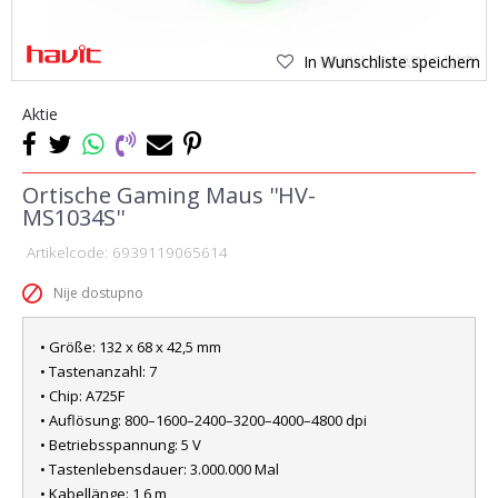
In Wunschliste speichern
Aktie
Ortische Gaming Maus ''HV-
MS1034S''
Artikelcode:
6939119065614
Nije dostupno
• Größe: 132 x 68 x 42,5 mm
• Tastenanzahl: 7
• Chip: A725F
• Auflösung: 800–1600–2400–3200–4000–4800 dpi
• Betriebsspannung: 5 V
• Tastenlebensdauer: 3.000.000 Mal
• Kabellänge: 1,6 m