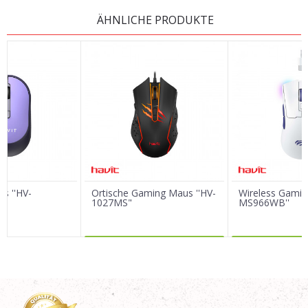
KOMMENTAR HINTERLASSEN
ÄHNLICHE PRODUKTE
Vorname/ Nick
E-Mail
Nachricht
s ''HV-
Ortische Gaming Maus ''HV-
Wireless Gamin
1027MS"
MS966WB''
MEHR DAZU
MEHR 
SENDEN