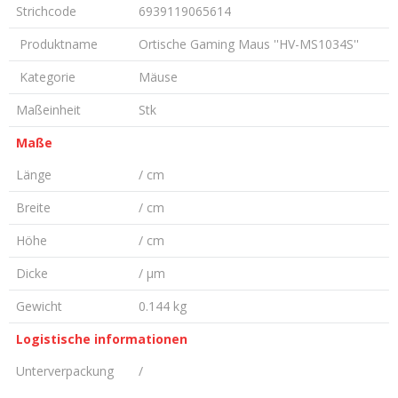
Strichcode
6939119065614
Produktname
Ortische Gaming Maus ''HV-MS1034S''
Kategorie
Mäuse
Maßeinheit
Stk
Maße
Länge
/ cm
Breite
/ cm
Höhe
/ cm
Dicke
/ µm
Gewicht
0.144 kg
Logistische informationen
Unterverpackung
/