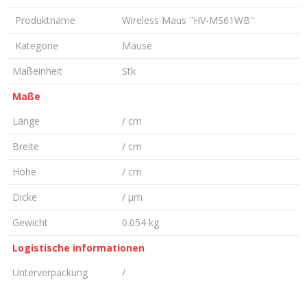
Produktname
Wireless Maus ''HV-MS61WB''
Kategorie
Mäuse
Maßeinheit
Stk
Maße
Länge
/ cm
Breite
/ cm
Höhe
/ cm
Dicke
/ µm
Gewicht
0.054 kg
Logistische informationen
Unterverpackung
/
KOMMENTAR HINTERLASSEN