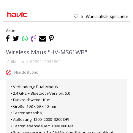
In Wunschliste speichern
Aktie
Wireless Maus ''HV-MS61WB''
Artikelcode:
6939119041861
Nije dostupno
• Verbindung: Dual-Modus
• 2,4 GHz + Bluetooth-Version: 5.0
• Funkreichweite: 10 m
• Größe: 108 x 69 x 40 mm
• Tastenanzahl: 6
• Auflösung: 1200–2000–3200 DPI
• Tastenlebensdauer: 3.000.000 Mal
• Stromversorgung: 1 x AA (Alkaline-Batterien empfohlen)