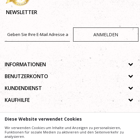
NEWSLETTER
ANMELDEN
INFORMATIONEN
Über uns
BENUTZERKONTO
Geschäfte
Registrierungsanweisungen
KUNDENDIENST
Galerie
Passwort vergessen
Datenschutz-Bestimmungen
KAUFHILFE
Zusammenarbeit
Wunschzettel
Autorenrecht
Kontakt
Wie kaufe ich online?
Nutzungsbedingungen
Diese Website verwendet Cookies
Häufig gestellte Fragen
Beschwerden
Mühe,
Wir verwenden Cookies um Inhalte und Anzeigen zu personalisieren,
Wir geben uns
die Beschreibung von Produkten, Anzeige von Bildern und
Preise präzise und Profesionell wie möglich zu gestalten. Wir können jedoch nicht
Funktionen für soziale Medien zu aktivieren und den Seitenverkehr zu
garantieren, dass alle Informationen vollständig und fehlerfrei sind.
analysieren.