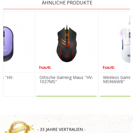
ÄHNLICHE PRODUKTE
Vorname/ Nick
E-Mail
Nachricht
s ''HV-
Ortische Gaming Maus ''HV-
Wireless Gamin
1027MS"
MS966WB''
MEHR DAZU
MEHR 
SENDEN
- 33 JAHRE VERTRAUEN -