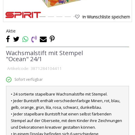
In Wunschliste speichern
1
2
3
4
5
6
7
Aktie
Wachsmalstift mit Stempel
"Ocean" 24/1
Artikelcode:
3871284104411
Sofort verfügbar
• 24 sortierte stapelbare Wachsmalstifte mit Stempel.
• Jeder Buntstift enthält verschiedenfarbige Minen, rot, blau,
gelb, orange, grün, lila, rosa, schwarz, dunkelblau.
• Jeder stapelbare Buntstift hat einen selbst färbenden
Stempel auf der Oberseite, mit dem Kinder ihre Zeichnungen
und Dekorationen kreativer gestalten können.
• In einem Display befinden sich 6 verschiedene