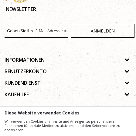
NEWSLETTER
ANMELDEN
INFORMATIONEN
Über uns
BENUTZERKONTO
Geschäfte
Registrierungsanweisungen
KUNDENDIENST
Galerie
Passwort vergessen
Datenschutz-Bestimmungen
KAUFHILFE
Zusammenarbeit
Wunschzettel
Autorenrecht
Kontakt
Wie kaufe ich online?
Nutzungsbedingungen
Diese Website verwendet Cookies
Häufig gestellte Fragen
Beschwerden
Mühe,
Wir verwenden Cookies um Inhalte und Anzeigen zu personalisieren,
Wir geben uns
die Beschreibung von Produkten, Anzeige von Bildern und
Preise präzise und Profesionell wie möglich zu gestalten. Wir können jedoch nicht
Funktionen für soziale Medien zu aktivieren und den Seitenverkehr zu
garantieren, dass alle Informationen vollständig und fehlerfrei sind.
analysieren.