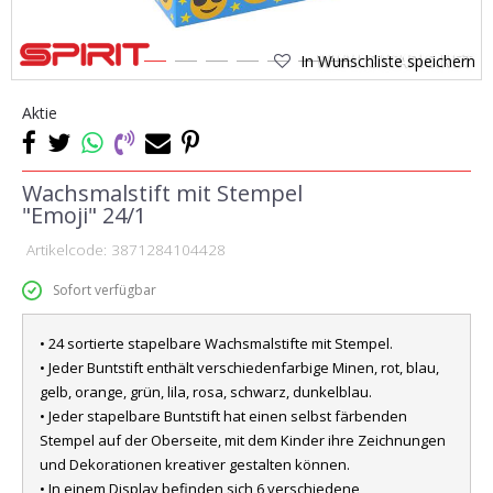
In Wunschliste speichern
1
2
3
4
5
6
7
Aktie
Wachsmalstift mit Stempel
"Emoji" 24/1
Artikelcode:
3871284104428
Sofort verfügbar
• 24 sortierte stapelbare Wachsmalstifte mit Stempel.
• Jeder Buntstift enthält verschiedenfarbige Minen, rot, blau,
gelb, orange, grün, lila, rosa, schwarz, dunkelblau.
• Jeder stapelbare Buntstift hat einen selbst färbenden
Stempel auf der Oberseite, mit dem Kinder ihre Zeichnungen
und Dekorationen kreativer gestalten können.
• In einem Display befinden sich 6 verschiedene