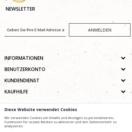
NEWSLETTER
ANMELDEN
INFORMATIONEN
Über uns
BENUTZERKONTO
Geschäfte
Registrierungsanweisungen
KUNDENDIENST
Galerie
Passwort vergessen
Datenschutz-Bestimmungen
KAUFHILFE
Zusammenarbeit
Wunschzettel
Autorenrecht
Kontakt
Wie kaufe ich online?
Nutzungsbedingungen
Diese Website verwendet Cookies
Häufig gestellte Fragen
Beschwerden
Mühe,
Wir verwenden Cookies um Inhalte und Anzeigen zu personalisieren,
Wir geben uns
die Beschreibung von Produkten, Anzeige von Bildern und
Preise präzise und Profesionell wie möglich zu gestalten. Wir können jedoch nicht
Funktionen für soziale Medien zu aktivieren und den Seitenverkehr zu
garantieren, dass alle Informationen vollständig und fehlerfrei sind.
analysieren.