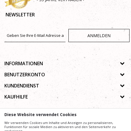
NEWSLETTER
ANMELDEN
INFORMATIONEN
Über uns
BENUTZERKONTO
Geschäfte
Registrierungsanweisungen
KUNDENDIENST
Galerie
Passwort vergessen
Datenschutz-Bestimmungen
KAUFHILFE
Zusammenarbeit
Wunschzettel
Autorenrecht
Kontakt
Wie kaufe ich online?
Nutzungsbedingungen
Diese Website verwendet Cookies
Häufig gestellte Fragen
Beschwerden
Mühe,
Wir verwenden Cookies um Inhalte und Anzeigen zu personalisieren,
Wir geben uns
die Beschreibung von Produkten, Anzeige von Bildern und
Preise präzise und Profesionell wie möglich zu gestalten. Wir können jedoch nicht
Funktionen für soziale Medien zu aktivieren und den Seitenverkehr zu
garantieren, dass alle Informationen vollständig und fehlerfrei sind.
analysieren.