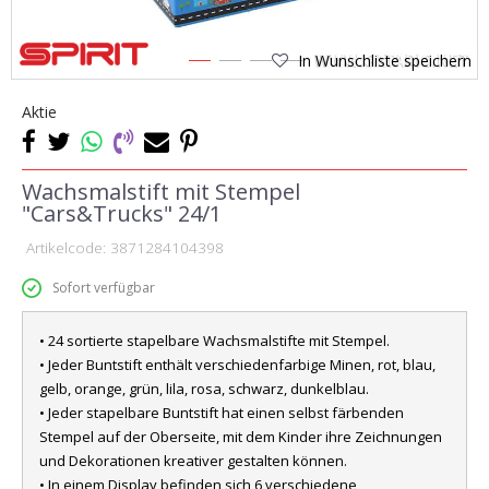
In Wunschliste speichern
1
2
3
4
Aktie
Wachsmalstift mit Stempel
"Cars&Trucks" 24/1
Artikelcode:
3871284104398
Sofort verfügbar
• 24 sortierte stapelbare Wachsmalstifte mit Stempel.
• Jeder Buntstift enthält verschiedenfarbige Minen, rot, blau,
gelb, orange, grün, lila, rosa, schwarz, dunkelblau.
• Jeder stapelbare Buntstift hat einen selbst färbenden
Stempel auf der Oberseite, mit dem Kinder ihre Zeichnungen
und Dekorationen kreativer gestalten können.
• In einem Display befinden sich 6 verschiedene