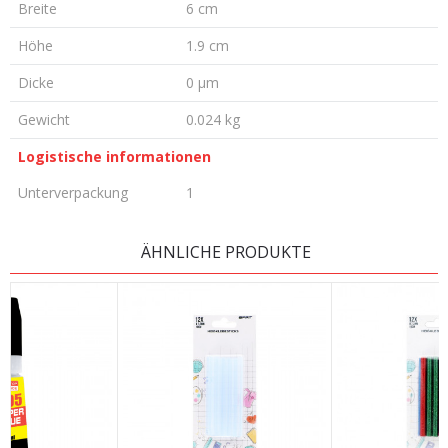
Breite
6 cm
Höhe
1.9 cm
Dicke
0 µm
Gewicht
0.024 kg
Logistische informationen
Unterverpackung
1
KOMMENTAR HINTERLASSEN
ÄHNLICHE PRODUKTE
Vorname/ Nick
E-Mail
Nachricht