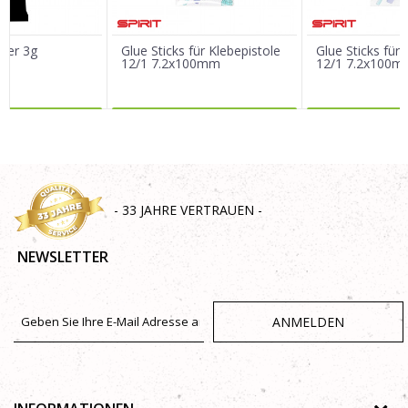
ber 3g
Glue Sticks für Klebepistole
Glue Sticks für 
12/1 7.2x100mm
12/1 7.2x100
R DAZU
MEHR DAZU
MEHR 
SENDEN
- 33 JAHRE VERTRAUEN -
NEWSLETTER
ANMELDEN