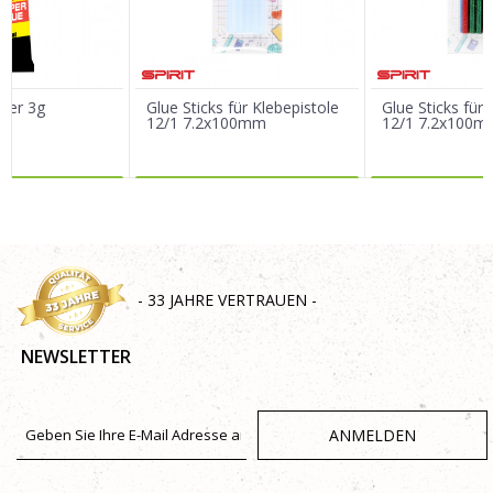
Nachricht
ber 3g
Glue Sticks für Klebepistole
Glue Sticks für 
12/1 7.2x100mm
12/1 7.2x100
R DAZU
MEHR DAZU
MEHR 
SENDEN
- 33 JAHRE VERTRAUEN -
NEWSLETTER
ANMELDEN