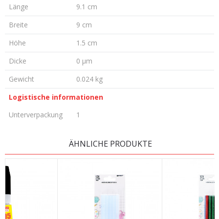
Länge
9.1 cm
Breite
9 cm
Höhe
1.5 cm
Dicke
0 µm
Gewicht
0.024 kg
Logistische informationen
Unterverpackung
1
KOMMENTAR HINTERLASSEN
ÄHNLICHE PRODUKTE
Vorname/ Nick
E-Mail