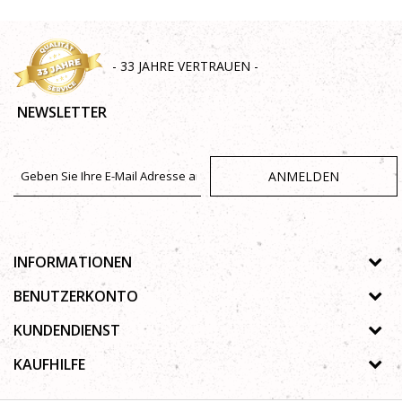
- 33 JAHRE VERTRAUEN -
NEWSLETTER
ANMELDEN
INFORMATIONEN
Über uns
BENUTZERKONTO
Geschäfte
Registrierungsanweisungen
KUNDENDIENST
Galerie
Passwort vergessen
Datenschutz-Bestimmungen
KAUFHILFE
Zusammenarbeit
Wunschzettel
Autorenrecht
Kontakt
Wie kaufe ich online?