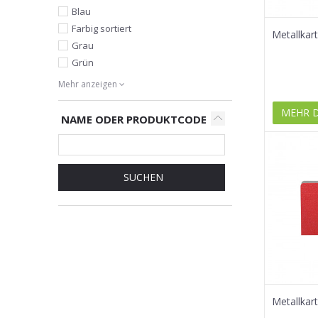
Blau
Farbig sortiert
Metallkar
Grau
Grün
Mehr anzeigen
MEHR 
NAME ODER PRODUKTCODE
SUCHEN
Metallkar