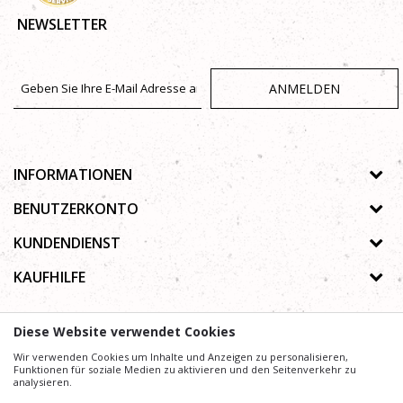
NEWSLETTER
ANMELDEN
INFORMATIONEN
Über uns
BENUTZERKONTO
Geschäfte
Registrierungsanweisungen
KUNDENDIENST
Galerie
Passwort vergessen
Datenschutz-Bestimmungen
KAUFHILFE
Zusammenarbeit
Wunschzettel
Autorenrecht
Kontakt
Wie kaufe ich online?
Nutzungsbedingungen
Diese Website verwendet Cookies
Häufig gestellte Fragen
Beschwerden
Mühe,
Wir verwenden Cookies um Inhalte und Anzeigen zu personalisieren,
Wir geben uns
die Beschreibung von Produkten, Anzeige von Bildern und
Preise präzise und Profesionell wie möglich zu gestalten. Wir können jedoch nicht
Funktionen für soziale Medien zu aktivieren und den Seitenverkehr zu
garantieren, dass alle Informationen vollständig und fehlerfrei sind.
analysieren.
Alle auf der Website angezeigten Artikel sind Teil unseres Angebots und bedeuten nicht, dass