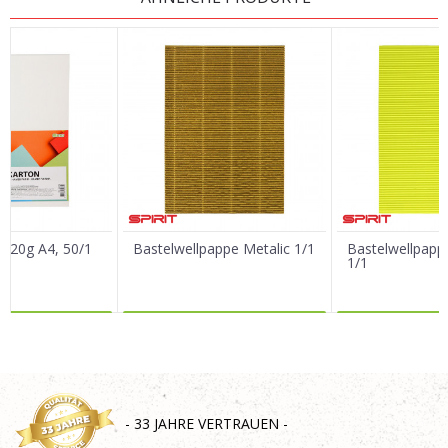
Vorname/ Nick
E-Mail
Nachricht
 220g A4, 50/1
Bastelwellpappe Metalic 1/1
Bastelwellpapp
1/1
R DAZU
MEHR DAZU
MEHR 
SENDEN
- 33 JAHRE VERTRAUEN -