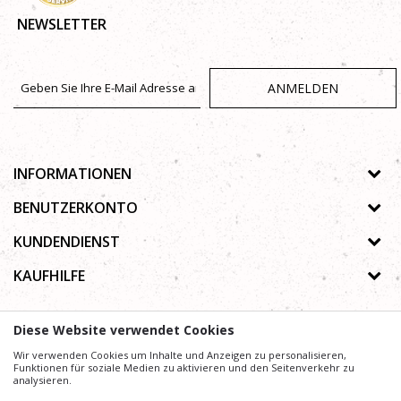
NEWSLETTER
ANMELDEN
INFORMATIONEN
Über uns
BENUTZERKONTO
Geschäfte
Registrierungsanweisungen
KUNDENDIENST
Galerie
Passwort vergessen
Datenschutz-Bestimmungen
KAUFHILFE
Zusammenarbeit
Wunschzettel
Autorenrecht
Kontakt
Wie kaufe ich online?
Nutzungsbedingungen
Diese Website verwendet Cookies
Häufig gestellte Fragen
Beschwerden
Mühe,
Wir verwenden Cookies um Inhalte und Anzeigen zu personalisieren,
Wir geben uns
die Beschreibung von Produkten, Anzeige von Bildern und
Preise präzise und Profesionell wie möglich zu gestalten. Wir können jedoch nicht
Funktionen für soziale Medien zu aktivieren und den Seitenverkehr zu
garantieren, dass alle Informationen vollständig und fehlerfrei sind.
analysieren.
Alle auf der Website angezeigten Artikel sind Teil unseres Angebots und bedeuten nicht, dass