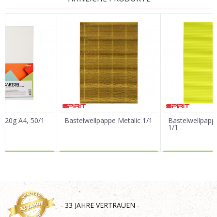
Vorname/ Nick
E-Mail
Nachricht
 220g A4, 50/1
Bastelwellpappe Metalic 1/1
Bastelwellpapp
1/1
R DAZU
MEHR DAZU
MEHR 
SENDEN
- 33 JAHRE VERTRAUEN -