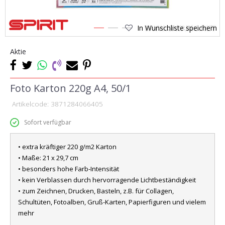
In Wunschliste speichern
1
2
3
Aktie
Foto Karton 220g A4, 50/1
Artikelcode:
3871284066405
Sofort verfügbar
• extra kräftiger 220 g/m2 Karton
• Maße: 21 x 29,7 cm
• besonders hohe Farb-Intensität
• kein Verblassen durch hervorragende Lichtbeständigkeit
• zum Zeichnen, Drucken, Basteln, z.B. für Collagen,
Schultüten, Fotoalben, Gruß-Karten, Papierfiguren und vielem
mehr