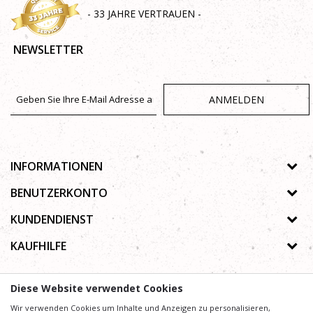
- 33 JAHRE VERTRAUEN -
NEWSLETTER
ANMELDEN
INFORMATIONEN
Über uns
BENUTZERKONTO
Geschäfte
Registrierungsanweisungen
KUNDENDIENST
Galerie
Passwort vergessen
Datenschutz-Bestimmungen
KAUFHILFE
Zusammenarbeit
Wunschzettel
Autorenrecht
Kontakt
Wie kaufe ich online?
Nutzungsbedingungen
Diese Website verwendet Cookies
Häufig gestellte Fragen
Beschwerden
Mühe,
Wir verwenden Cookies um Inhalte und Anzeigen zu personalisieren,
Wir geben uns
die Beschreibung von Produkten, Anzeige von Bildern und