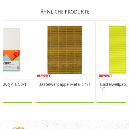
KOMMENTAR HINTERLASSEN
ÄHNLICHE PRODUKTE
Vorname/ Nick
E-Mail
Nachricht
 220g A4, 50/1
Bastelwellpappe Metalic 1/1
Bastelwellpapp
1/1
R DAZU
MEHR DAZU
MEHR 
SENDEN