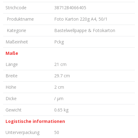
Strichcode
3871284066405
Produktname
Foto Karton 220g A4, 50/1
Kategorie
Bastelwellpappe & Fotokarton
Maßeinheit
Pckg
Maße
Länge
21 cm
Breite
29.7 cm
Höhe
2 cm
Dicke
/ µm
Gewicht
0.65 kg
Logistische informationen
Unterverpackung
50