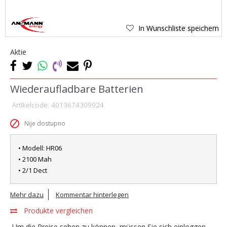
In Wunschliste speichern
Aktie
Wiederaufladbare Batterien
Artikelcode:
4013674309924
Nije dostupno
• Modell: HR06
• 2100 Mah
• 2/1 Dect
Mehr dazu
Kommentar hinterlegen
Produkte vergleichen
Um die Preise sehen zu können, müssen Sie sich einloggen.