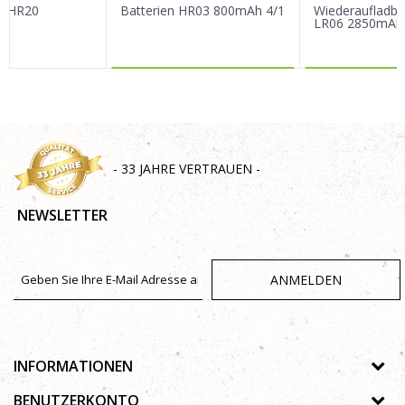
n HR20
Batterien HR03 800mAh 4/1
Wiederaufladba
LR06 2850mAh
MEHR DAZU
MEHR 
SENDEN
- 33 JAHRE VERTRAUEN -
NEWSLETTER
ANMELDEN
INFORMATIONEN
Über uns
BENUTZERKONTO