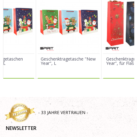
E-Mail
Nachricht
ragetaschen
Geschenktragetasche "New
Geschenktraget
 XL
Year", L
Year'', für Flas
R DAZU
MEHR DAZU
MEHR 
SENDEN
- 33 JAHRE VERTRAUEN -
NEWSLETTER