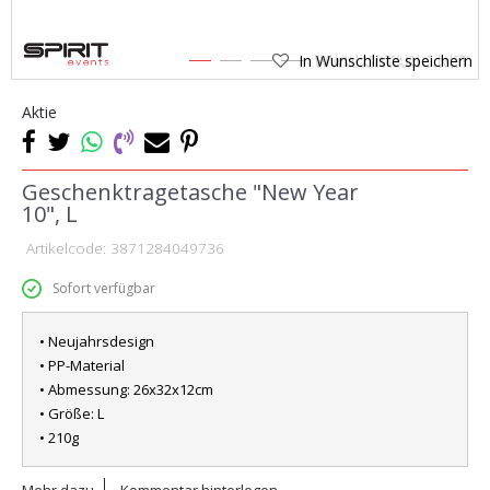
In Wunschliste speichern
1
2
3
4
Aktie
Geschenktragetasche "New Year
10", L
Artikelcode:
3871284049736
Sofort verfügbar
• Neujahrsdesign
• PP-Material
• Abmessung: 26x32x12cm
• Größe: L
• 210g