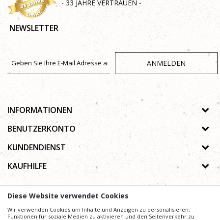
- 33 JAHRE VERTRAUEN -
NEWSLETTER
ANMELDEN
INFORMATIONEN
Über uns
BENUTZERKONTO
Geschäfte
Registrierungsanweisungen
KUNDENDIENST
Galerie
Passwort vergessen
Datenschutz-Bestimmungen
KAUFHILFE
Zusammenarbeit
Wunschzettel
Autorenrecht
Kontakt
Wie kaufe ich online?
Nutzungsbedingungen
Diese Website verwendet Cookies
Häufig gestellte Fragen
Beschwerden
Mühe,
Wir verwenden Cookies um Inhalte und Anzeigen zu personalisieren,
Wir geben uns
die Beschreibung von Produkten, Anzeige von Bildern und
Preise präzise und Profesionell wie möglich zu gestalten. Wir können jedoch nicht
Funktionen für soziale Medien zu aktivieren und den Seitenverkehr zu