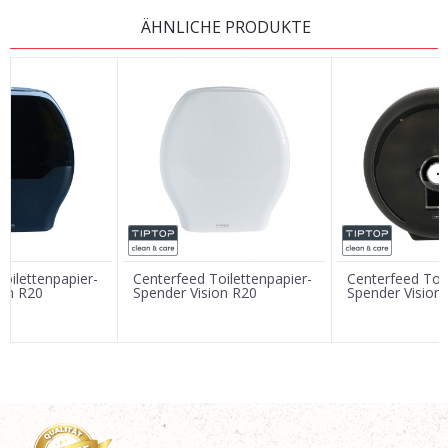
KOMMENTAR HINTERLASSEN
ÄHNLICHE PRODUKTE
Vorname/ Nick
E-Mail
Nachricht
oilettenpapier-
Centerfeed Toilettenpapier-
Centerfeed Toil
ion R20
Spender Vision R20
Spender Vision
SENDEN