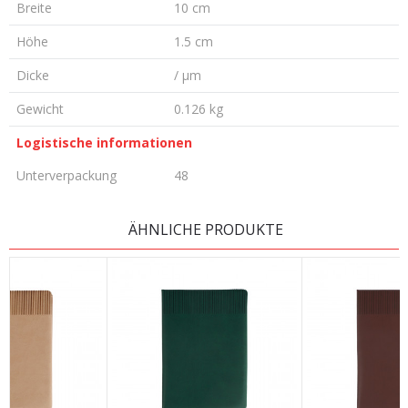
Breite
10 cm
Höhe
1.5 cm
Dicke
/ µm
Gewicht
0.126 kg
Logistische informationen
Unterverpackung
48
KOMMENTAR HINTERLASSEN
ÄHNLICHE PRODUKTE
Vorname/ Nick
E-Mail
Nachricht