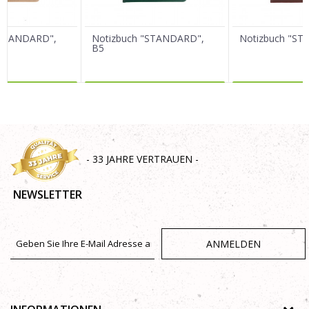
"STANDARD",
Notizbuch "STANDARD",
Notizbuch "S
B5
R DAZU
MEHR DAZU
MEHR 
SENDEN
- 33 JAHRE VERTRAUEN -
NEWSLETTER
ANMELDEN