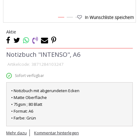
In Wunschliste speichern
1
2
3
Aktie
Notizbuch ''INTENSO'', A6
Artikelcode:
3871284103247
Sofort verfügbar
• Notizbuch mit abgerundeten Ecken
• Matte Oberfläche
• 75gsm ; 80 Blatt
• Format: A6
• Farbe: Grün
Mehr dazu
Kommentar hinterlegen