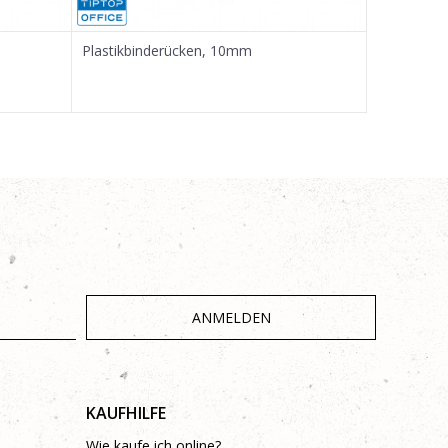
Plastikbinderücken, 10mm
Plastikbin
ANMELDEN
KAUFHILFE
Wie kaufe ich online?