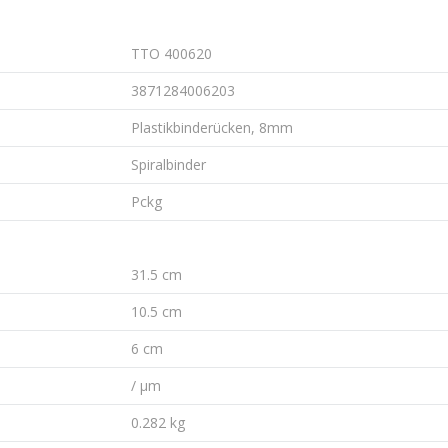
TTO 400620
3871284006203
Plastikbinderücken, 8mm
Spiralbinder
Pckg
31.5 cm
10.5 cm
6 cm
/ µm
0.282 kg