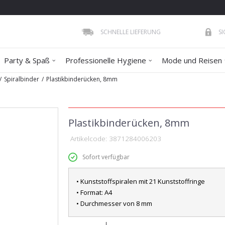
SCHNELLE LIEFERUNG
S
Party & Spaß
Professionelle Hygiene
Mode und Reisen
Spiralbinder
Plastikbinderücken, 8mm
Plastikbinderücken, 8mm
Artikelcode:
3871284006203
Sofort verfügbar
• Kunststoffspiralen mit 21 Kunststoffringe
• Format: A4
• Durchmesser von 8 mm