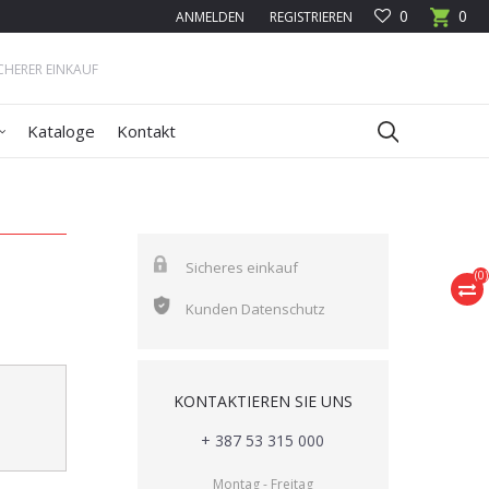
0
0
ANMELDEN
REGISTRIEREN
ICHERER EINKAUF
Kataloge
Kontakt
Sicheres einkauf
(
0
)
Kunden Datenschutz
KONTAKTIEREN SIE UNS
+ 387 53 315 000
Montag - Freitag