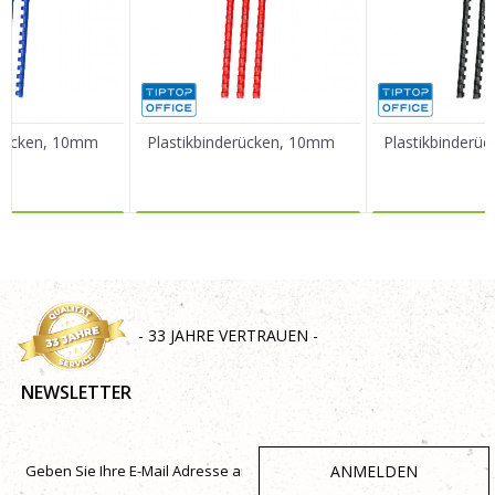
Nachricht
erücken, 10mm
Plastikbinderücken, 10mm
Plastikbinderü
R DAZU
MEHR DAZU
MEHR 
SENDEN
- 33 JAHRE VERTRAUEN -
NEWSLETTER
ANMELDEN