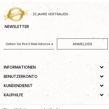
- 33 JAHRE VERTRAUEN -
NEWSLETTER
ANMELDEN
INFORMATIONEN
Über uns
BENUTZERKONTO
Geschäfte
Registrierungsanweisungen
KUNDENDIENST
Galerie
Passwort vergessen
Datenschutz-Bestimmungen
KAUFHILFE
Zusammenarbeit
Wunschzettel
Autorenrecht
Kontakt
Wie kaufe ich online?
Nutzungsbedingungen