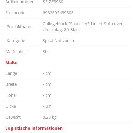
Artikelnummer
SF ZF3980
Strichcode
6932802439808
Collegeblock "Space" A5 Liniert Softcover-
Produktname
Umschlag, 80 Blatt
Kategorie
Spiral Notizbuch
Maßeinheit
Stk
Maße
Länge
/ cm
Breite
/ cm
Höhe
/ cm
Dicke
/ µm
Gewicht
0.23 kg
Logistische informationen