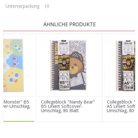
Unterverpackung
10
KOMMENTAR HINTERLASSEN
ÄHNLICHE PRODUKTE
Vorname/ Nick
E-Mail
Nachricht
k "Monster" B5
Collegeblock "Nandy Bear"
Collegeblock "
cover-Umschlag,
B5 Liniert Softcover-
A5 Liniert Soft
Umschlag, 80 Blatt
Umschlag, 80 B
R DAZU
SENDEN