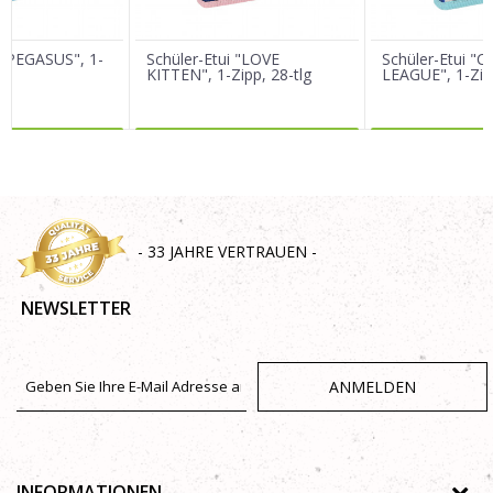
 "PEGASUS", 1-
Schüler-Etui "LOVE
Schüler-Etui "
KITTEN", 1-Zipp, 28-tlg
LEAGUE", 1-Zipp
R DAZU
MEHR DAZU
MEHR 
SENDEN
- 33 JAHRE VERTRAUEN -
NEWSLETTER
ANMELDEN
INFORMATIONEN