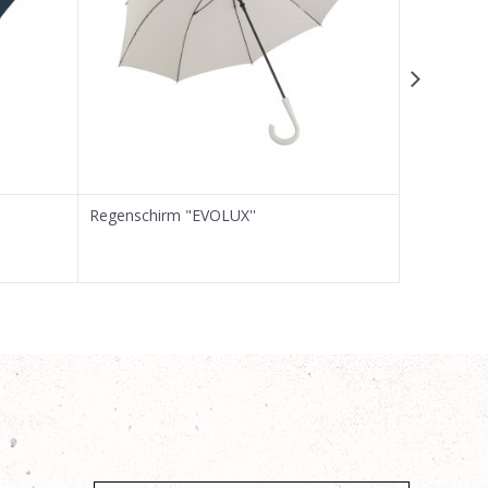
Regenschirm "EVOLUX''
Regenschi