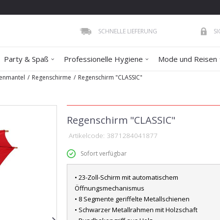
SCHNELLE LIEFERUNG
S
Party & Spaß
Professionelle Hygiene
Mode und Reisen
enmantel
Regenschirme
Regenschirm "CLASSIC"
Regenschirm "CLASSIC"
Artikelcode:
3871284041877
Sofort verfügbar
• 23-Zoll-Schirm mit automatischem
Öffnungsmechanismus
• 8 Segmente geriffelte Metallschienen
• Schwarzer Metallrahmen mit Holzschaft