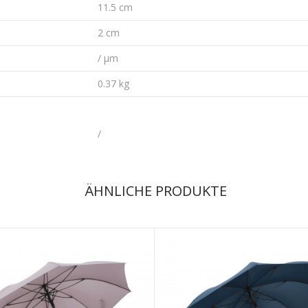
11.5 cm
2 cm
/ µm
0.37 kg
/
ÄHNLICHE PRODUKTE