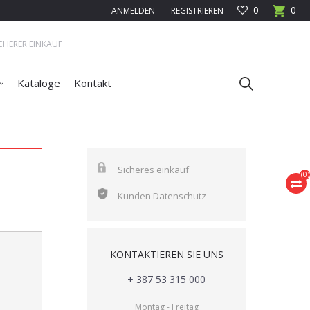
0
0
ANMELDEN
REGISTRIEREN
ICHERER EINKAUF
Kataloge
Kontakt
Sicheres einkauf
(
0
)
Kunden Datenschutz
KONTAKTIEREN SIE UNS
+ 387 53 315 000
Montag - Freitag