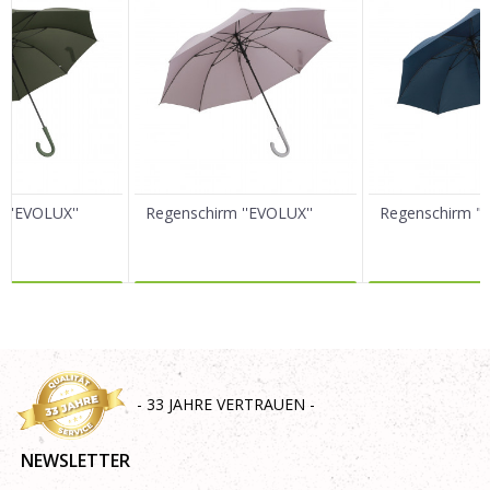
E-Mail
Nachricht
 ''EVOLUX''
Regenschirm ''EVOLUX''
Regenschirm "
R DAZU
MEHR DAZU
MEHR 
SENDEN
- 33 JAHRE VERTRAUEN -
NEWSLETTER