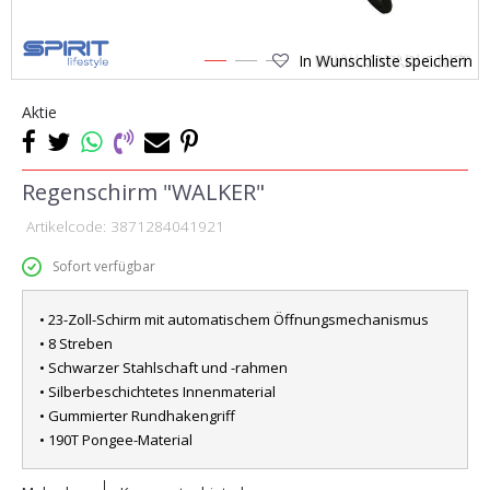
In Wunschliste speichern
1
2
3
Aktie
Regenschirm "WALKER"
Artikelcode:
3871284041921
Sofort verfügbar
• 23-Zoll-Schirm mit automatischem Öffnungsmechanismus
• 8 Streben
• Schwarzer Stahlschaft und -rahmen
• Silberbeschichtetes Innenmaterial
• Gummierter Rundhakengriff
• 190T Pongee-Material