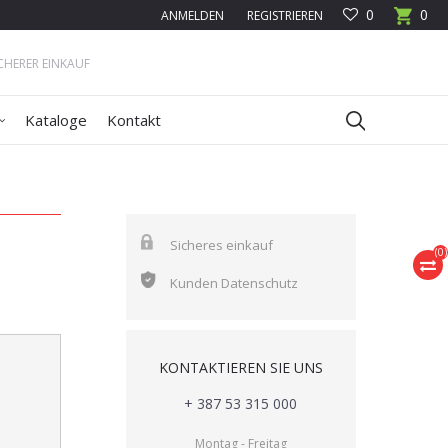
0
0
ANMELDEN
REGISTRIEREN
ICHERER EINKAUF
Kataloge
Kontakt
Sicheres einkauf
(
0
)
Kunden Datenschutz
KONTAKTIEREN SIE UNS
+ 387 53 315 000
Montag - Freitag