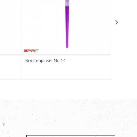
Borstenpinsel No.14
Borstenpin