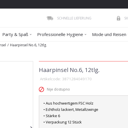
SCHNELLE LIEFERUNG
S
Party & Spaß
Professionelle Hygiene
Mode und Reisen
nsel
Haarpinsel No.6, 12tlg.
Haarpinsel No.6, 12tlg.
Artikelcode:
3871284049170
Nije dostupno
• Aus hochwertigem FSC Holz
• Echtholz lackiert, Metallzwinge
• Stärke 6
• Verpackung 12 Stück