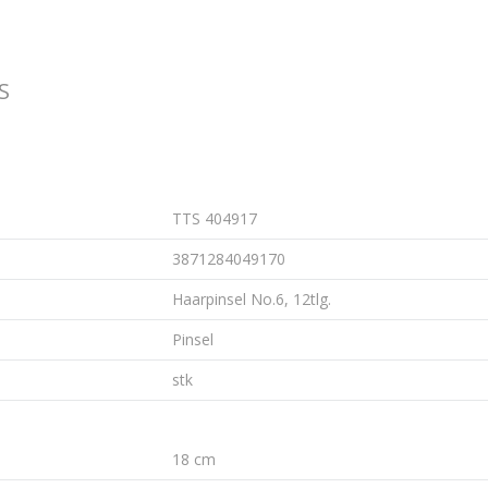
S
TTS 404917
3871284049170
Haarpinsel No.6, 12tlg.
Pinsel
stk
18 cm