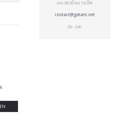
von 08:00 bis 16:00h
contact@gataric.net
00 - 24h
h
EN